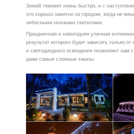
Зимой темнеет очень быстро, и с наступлен
это хорошо заметно за городом, когда не ме
небесными ночными светилами.
Праздничная и новогодняя уличная иллюмина
результат которого будет зависеть только 
и светодиодного освещения позволяют нам с
даже самые сложные заказы.