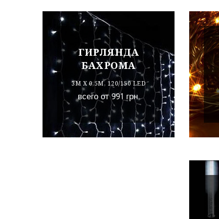
ГИРЛЯНДА
БАХРОМА
3М Х 0,5М, 120/150 LED
всего от 991 грн.