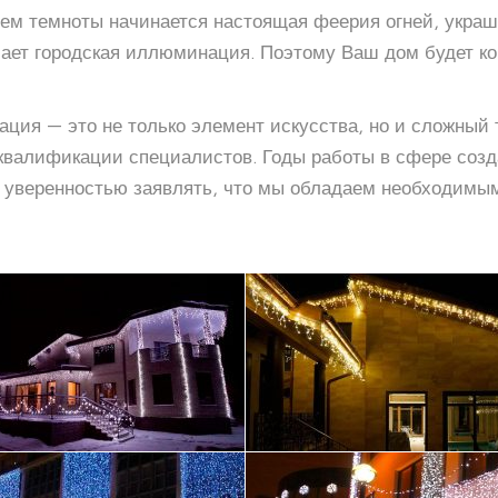
ием темноты начинается настоящая феерия огней, укра
шает городская иллюминация. Поэтому Ваш дом будет кон
ция — это не только элемент искусства, но и сложный
от квалификации специалистов. Годы работы в сфере со
 уверенностью заявлять, что мы обладаем необходимы