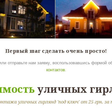
Первый шаг сделать очень просто!
ли отправьте нам заявку, воспользовавшись формой о
контактов
.
имость
уличных гир
тажа уличных гирлянд 'под ключ' от 25 грн. за