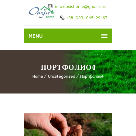
info.oasishome@gmail.com
+38 (093) 045-29-67
MENU
ПОРТФОЛИО4
Home
Uncategorized
Портфолио4